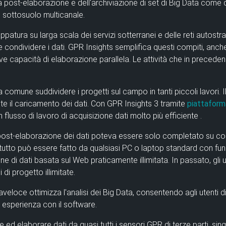
a post-elaborazione e dell'archiviazione di set di Big Data come q
 sottosuolo multicanale.
tura su larga scala dei servizi sotterranei e delle reti autostra
e condividere i dati. GPR Insights semplifica questi compiti, anche
 nuove capacità di elaborazione parallela. Le attività che in prece
 comune suddividere i progetti sul campo in tanti piccoli lavori. Il
e il caricamento dei dati. Con
GPR
Insights 3
tramite
piattafor
 flusso di lavoro di acquisizione dati molto più efficiente
.
i post-elaborazione dei dati poteva essere solo completato su c
utto può essere fatto da qualsiasi PC o laptop standard con funzi
ne di dati basata sul Web praticamente illimitata. In passato, gli u
di progetto illimitate.
aveloce ottimizza l'analisi dei Big Data,
consentendo agli utenti di
 esperienza con il software.
e ed elaborare dati da quasi tutti i sensori GPR di terze parti, si