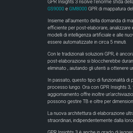
GPR Insights 3 risolve l'enorme sfida dell
GS9000
e
GM8000
GPR di mappatura del
Insieme all'aumento della domanda di mappa
efficiente per post-elaborare, analizzare 
modelli di intelligenza artificiale e alle
essere automatizzate in circa 5 minuti.
Con le tradizionali soluzioni GPR, è ancora
post-elaborazione si bloccherebbe durant
eliminato
, aiutando gli
utenti
a ottenere un
In passato, questo tipo di funzionalità d
processo lungo. Ora con GPR Insights 3, t
aggiornamento offre inoltre
un'archiviazio
possono gestire TB e oltre per dimensioni 
La nuova architettura di elaborazione ultr
straordinari, indipendentemente dalla loro
GPR Insights 3 è anche
in grado di legger