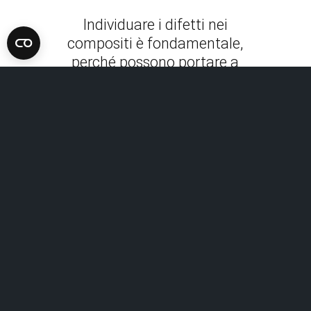
Individuare i difetti nei
compositi è fondamentale,
perché possono portare a
guasti prematuri e a rischi per
la sicurezza. Identificando e
risolvendo tempestivamente i
difetti, è possibile mantenere
l'integrità del materiale e
garantire la sua capacità di
resistere alle sollecitazioni e ai
carichi previsti.