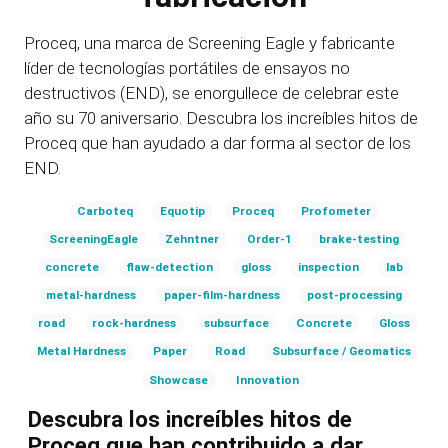
Proceq, una marca de Screening Eagle y fabricante
líder de tecnologías portátiles de ensayos no
destructivos (END), se enorgullece de celebrar este
año su 70 aniversario. Descubra los increíbles hitos de
Proceq que han ayudado a dar forma al sector de los
END.
Carboteq
Equotip
Proceq
Profometer
ScreeningEagle
Zehntner
Order-1
brake-testing
concrete
flaw-detection
gloss
inspection
lab
metal-hardness
paper-film-hardness
post-processing
road
rock-hardness
subsurface
Concrete
Gloss
Metal Hardness
Paper
Road
Subsurface / Geomatics
Showcase
Innovation
Descubra los increíbles hitos de
Proceq que han contribuido a dar