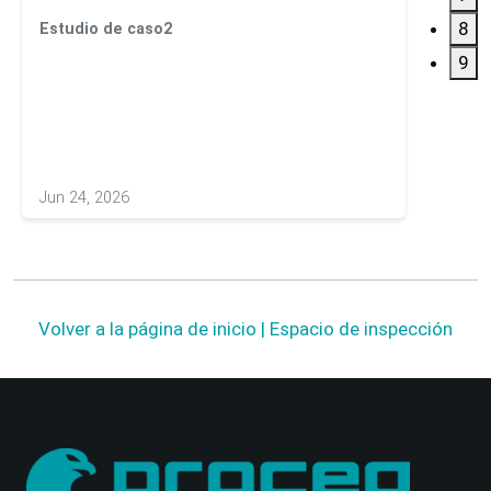
8
Estudio de caso2
Estudi
Ensay
9
hormi
Jun 24, 2026
May 20
Volver a la página de inicio | Espacio de inspección