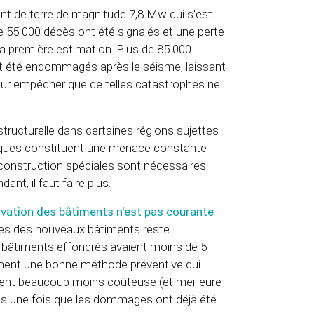
nt de terre de magnitude 7,8 Mw qui s'est
 de 55 000 décès ont été signalés et une perte
 la première estimation. Plus de 85 000
t été endommagés après le séisme, laissant
our empêcher que de telles catastrophes ne
structurelle dans certaines régions sujettes
iques constituent une menace constante
e construction spéciales sont nécessaires
dant, il faut faire plus.
ovation des bâtiments n'est pas courante
rmes des nouveaux bâtiments reste
es bâtiments effondrés avaient moins de 5
ement une bonne méthode préventive qui
ment beaucoup moins coûteuse (et meilleure
les une fois que les dommages ont déjà été