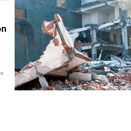
on
es