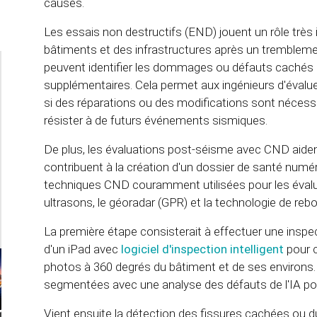
causés.
Les essais non destructifs (END) jouent un rôle très i
bâtiments et des infrastructures après un tremblement
peuvent identifier les dommages ou défauts caché
supplémentaires. Cela permet aux ingénieurs d'évaluer
si des réparations ou des modifications sont nécessa
résister à de futurs événements sismiques.
De plus, les évaluations post-séisme avec CND aiden
contribuent à la création d'un dossier de santé numér
techniques CND couramment utilisées pour les éval
ultrasons, le géoradar (GPR) et la technologie de re
La première étape consisterait à effectuer une inspect
d'un iPad avec
logiciel d'inspection intelligent
pour 
photos à 360 degrés du bâtiment et de ses environs. L
segmentées avec une analyse des défauts de l'IA p
Vient ensuite la détection des fissures cachées ou d