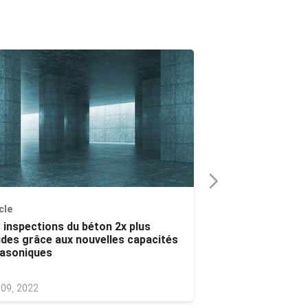
cle
Note d'application
 inspections du béton 2x plus
Inspection multit
ides grâce aux nouvelles capacités
une productivité 
rasoniques
construction de
09, 2022
Jan 12, 2022