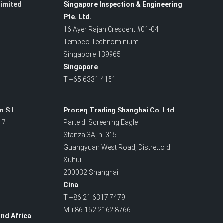
imited
Singapore Inspection & Engineering
Pte. Ltd.
16 Ayer Rajah Crescent #01-04
Tempco Technominium
Singapore 139965
Singapore
T +65 6331 4151
n S.L.
Proceq Trading Shanghai Co. Ltd.
 7
Parte di Screening Eagle
Stanza 3A, n. 315
Guangyuan West Road
, Distretto di
Xuhui
200032 Shanghai
Cina
T +86 21 6317 7479
M +86 152 2162 8766
nd Africa