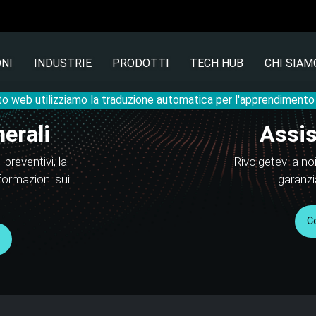
NI
INDUSTRIE
PRODOTTI
TECH HUB
CHI SIAM
to web utilizziamo la traduzione automatica per l'apprendiment
erali
Assis
preventivi, la
Rivolgetevi a noi
nformazioni sui
garanzi
C