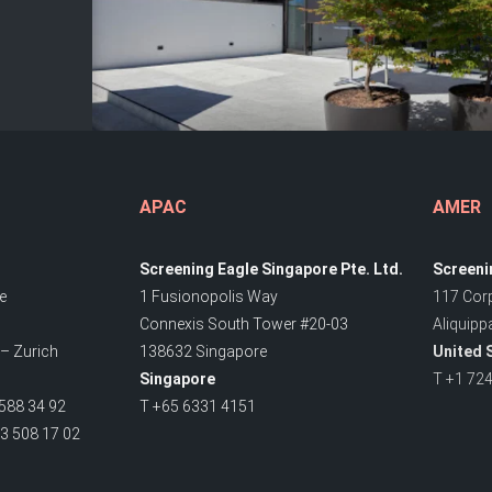
APAC
AMER
Screening Eagle Singapore Pte. Ltd.
Screeni
e
1 Fusionopolis Way
117 Corp
Connexis South Tower #20-03
Aliquipp
– Zurich
138632 Singapore
United 
Singapore
T +1 72
588 34 92
T +65 6331 4151
3 508 17 02