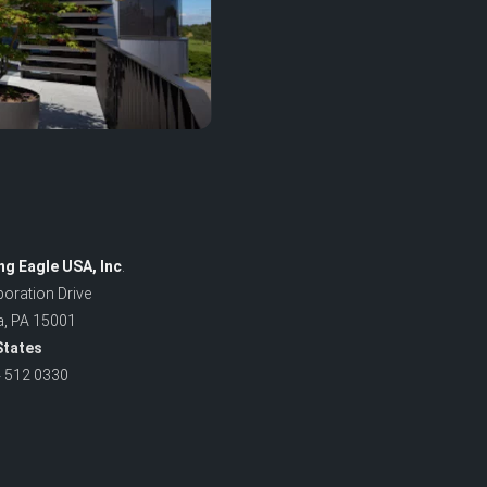
ng Eagle USA, Inc
.
oration Drive
a, PA 15001
States
4 512 0330