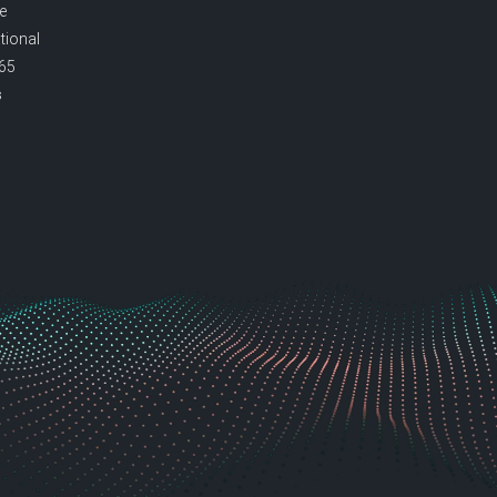
e
tional
365
s