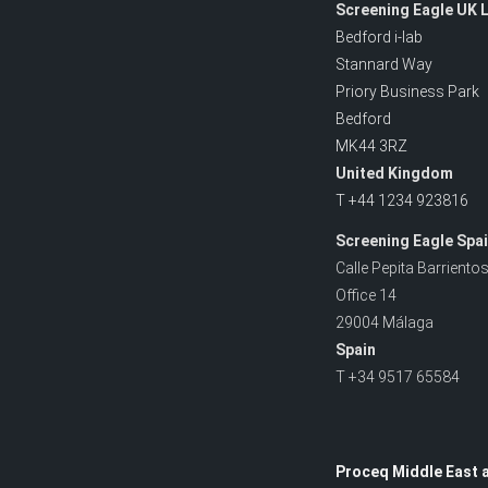
Screening Eagle
UK L
Bedford i-lab
Stannard Way
Priory Business Park
Bedford
MK44 3RZ
United Kingdom
T +44 1234 923816
Screening Eagle Spai
Calle Pepita Barrientos
Office 14
29004 Málaga
Spain
T +34 9517 65584
Proceq Middle East a