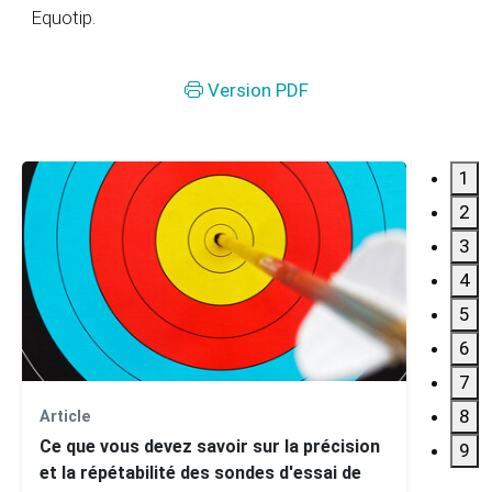
Equotip.
Version PDF
1
2
3
4
5
6
7
8
Article
Guide 
Ce que vous devez savoir sur la précision
des s
9
et la répétabilité des sondes d'essai de
porta