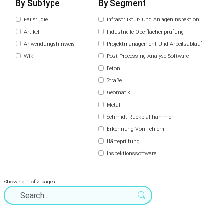
By Subtype
By Segment
Fallstudie
Infrastruktur- Und Anlageninspektion
Artikel
Industrielle Oberflächenprüfung
Anwendungshinweis
Projektmanagement Und Arbeitsablauf
Wiki
Post-Processing-Analyse-Software
Beton
Straße
Geomatik
Metall
Schmidt Rückprallhämmer
Erkennung Von Fehlern
Härteprüfung
Inspektionssoftware
Showing 1 of 2 pages