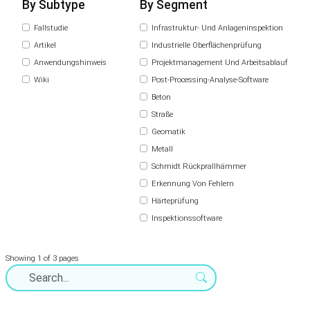
By Subtype
By Segment
Fallstudie
Infrastruktur- Und Anlageninspektion
Artikel
Industrielle Oberflächenprüfung
Anwendungshinweis
Projektmanagement Und Arbeitsablauf
Wiki
Post-Processing-Analyse-Software
Beton
Straße
Geomatik
Metall
Schmidt Rückprallhämmer
Erkennung Von Fehlern
Härteprüfung
Inspektionssoftware
Showing 1 of 3 pages