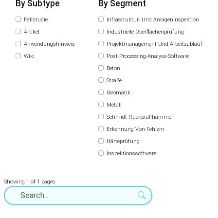
By Subtype
By Segment
Fallstudie
Infrastruktur- Und Anlageninspektion
Artikel
Industrielle Oberflächenprüfung
Anwendungshinweis
Projektmanagement Und Arbeitsablauf
Wiki
Post-Processing-Analyse-Software
Beton
Straße
Geomatik
Metall
Schmidt Rückprallhämmer
Erkennung Von Fehlern
Härteprüfung
Inspektionssoftware
Showing 1 of 1 pages