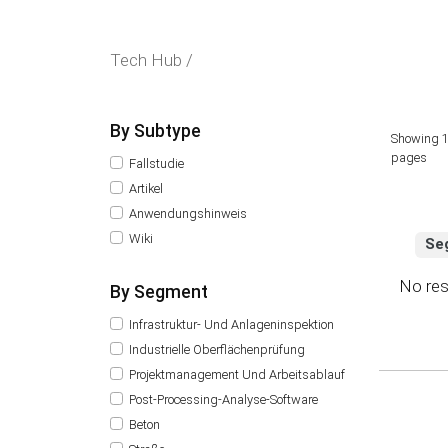
Tech Hub /
By Subtype
Showing 1
pages
Fallstudie
Artikel
Anwendungshinweis
Wiki
Se
No res
By Segment
Infrastruktur- Und Anlageninspektion
Industrielle Oberflächenprüfung
Projektmanagement Und Arbeitsablauf
Post-Processing-Analyse-Software
Beton