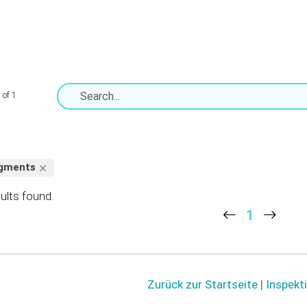
 of 1
gments
ults found.
1
Zurück zur Startseite | Inspek