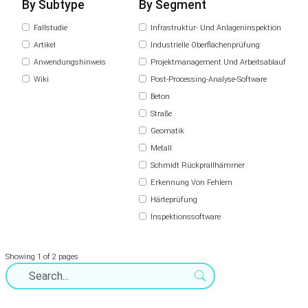
By Subtype
By Segment
Fallstudie
Infrastruktur- Und Anlageninspektion
Artikel
Industrielle Oberflächenprüfung
Anwendungshinweis
Projektmanagement Und Arbeitsablauf
Wiki
Post-Processing-Analyse-Software
Beton
Straße
Geomatik
Metall
Schmidt Rückprallhämmer
Erkennung Von Fehlern
Härteprüfung
Inspektionssoftware
Showing 1 of 2 pages