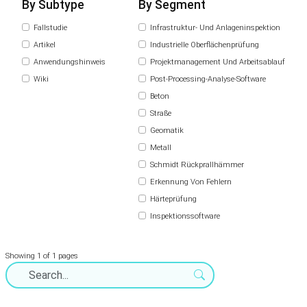
By Subtype
By Segment
Fallstudie
Infrastruktur- Und Anlageninspektion
Artikel
Industrielle Oberflächenprüfung
Anwendungshinweis
Projektmanagement Und Arbeitsablauf
Wiki
Post-Processing-Analyse-Software
Beton
Straße
Geomatik
Metall
Schmidt Rückprallhämmer
Erkennung Von Fehlern
Härteprüfung
Inspektionssoftware
Showing 1 of 1 pages