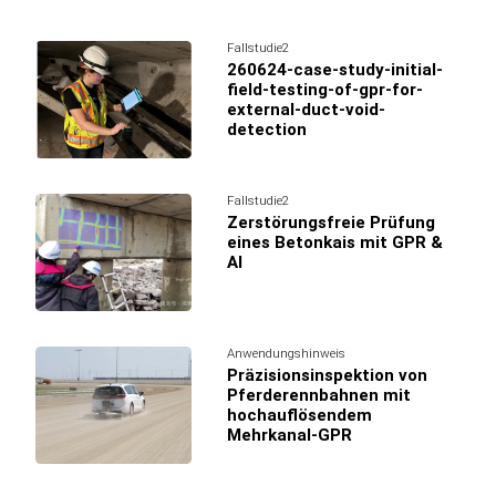
Fallstudie2
260624-case-study-initial-
field-testing-of-gpr-for-
external-duct-void-
detection
Fallstudie2
Zerstörungsfreie Prüfung
eines Betonkais mit GPR &
AI
Anwendungshinweis
Präzisionsinspektion von
Pferderennbahnen mit
hochauflösendem
Mehrkanal-GPR