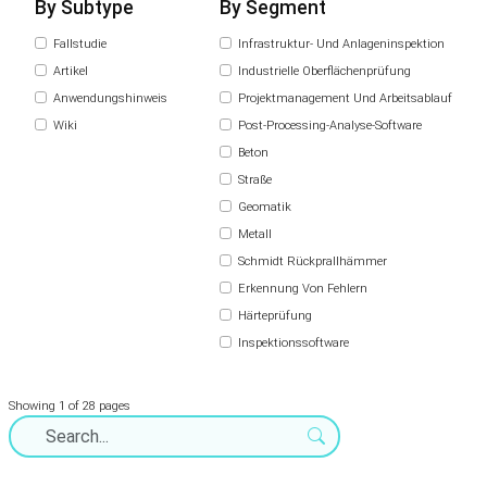
By Subtype
By Segment
Fallstudie
Infrastruktur- Und Anlageninspektion
Artikel
Industrielle Oberflächenprüfung
Anwendungshinweis
Projektmanagement Und Arbeitsablauf
Wiki
Post-Processing-Analyse-Software
Beton
Straße
Geomatik
Metall
Schmidt Rückprallhämmer
Erkennung Von Fehlern
Härteprüfung
Inspektionssoftware
Showing 1 of 28 pages