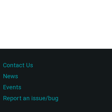
Contact Us
News
Events
Report an issue/bug