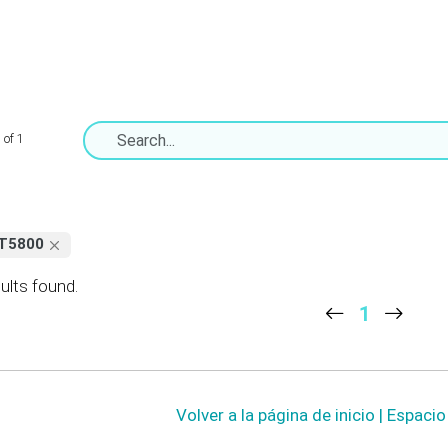
 of 1
T5800
ults found.
1
Volver a la página de inicio | Espaci