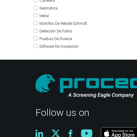
Carretera
Geomática
Metal
Martillos De Rebote Schmidt
Detección De Fallos
Pruebas De Dureza
Software De Inspección
Follow us on