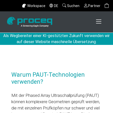
Workspace
DE
Suchen
Partner
Als Wegbereiter einer KI-gestützten Zukunft verwenden wir
auf dieser Website maschinelle Übersetzung.
Warum PAUT-Technologien
verwenden?
Mit der Phased Array Ultraschallprüfung (PAUT)
können komplexere Geometrien geprüft werden,
die mit einzelnen Prüfköpfen nur schwer und viel