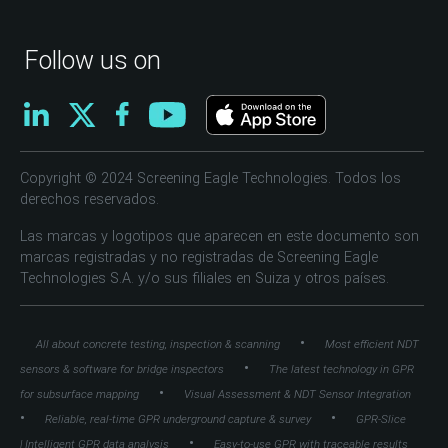
Follow us on
Copyright © 2024 Screening Eagle Technologies. Todos los
derechos reservados.
Las marcas y logotipos que aparecen en este documento son
marcas registradas y no registradas de Screening Eagle
Technologies S.A. y/o sus filiales en Suiza y otros países.
•
All about concrete testing, inspection & scanning
Most efficient NDT
•
sensors & software for bridge inspectors
The latest technology in GPR
•
for subsurface mapping
Visual Assessment & NDT Sensor Integration
•
•
Reliable, real-time GPR underground capture & survey
GPR-Slice
•
| Intelligent GPR data analysis
Easy-to-use GPR with traceable results