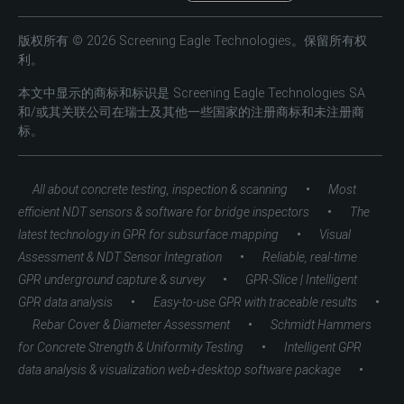
版权所有 © 2026 Screening Eagle Technologies。保留所有权
利。
本文中显示的商标和标识是 Screening Eagle Technologies SA
和/或其关联公司在瑞士及其他一些国家的注册商标和未注册商
标。
•
All about concrete testing, inspection & scanning
Most
•
efficient NDT sensors & software for bridge inspectors
The
•
latest technology in GPR for subsurface mapping
Visual
•
Assessment & NDT Sensor Integration
Reliable, real-time
•
GPR underground capture & survey
GPR-Slice | Intelligent
•
•
GPR data analysis
Easy-to-use GPR with traceable results
•
Rebar Cover & Diameter Assessment
Schmidt Hammers
•
for Concrete Strength & Uniformity Testing
Intelligent GPR
•
data analysis & visualization web+desktop software package