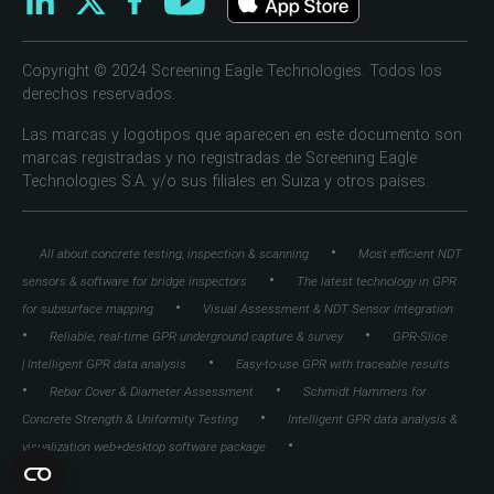
Copyright © 2024 Screening Eagle Technologies. Todos los
derechos reservados.
Las marcas y logotipos que aparecen en este documento son
marcas registradas y no registradas de Screening Eagle
Technologies S.A. y/o sus filiales en Suiza y otros países.
•
All about concrete testing, inspection & scanning
Most efficient NDT
•
sensors & software for bridge inspectors
The latest technology in GPR
•
for subsurface mapping
Visual Assessment & NDT Sensor Integration
•
•
Reliable, real-time GPR underground capture & survey
GPR-Slice
•
| Intelligent GPR data analysis
Easy-to-use GPR with traceable results
•
•
Rebar Cover & Diameter Assessment
Schmidt Hammers for
•
Concrete Strength & Uniformity Testing
Intelligent GPR data analysis &
•
visualization web+desktop software package