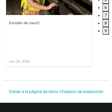
6
7
8
Estudio de caso2
Estudi
Ensay
9
hormi
Jun 24, 2026
May 20
Volver a la página de inicio | Espacio de inspección