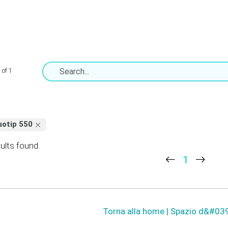
 of 1
uotip 550
ults found.
1
Torna alla home | Spazio d&#039