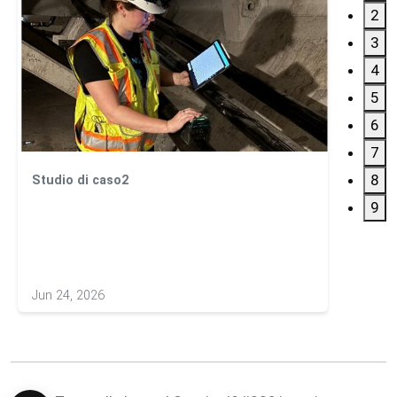
2
3
4
5
6
7
8
Studio di caso2
Studio
Contro
9
calce
Jun 24, 2026
May 20